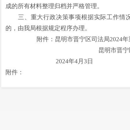
成的
所有材料
整理归档
并严格管理
。
三、重大行政决策事项根据
实际工作
情
的，由
我局
根据规定程序办理。
附件：昆明市晋宁区
司法局
202
4
年
昆明市晋宁
2024年4月3日
附件：
昆明市晋宁区
2024年
重大行政决
序号
决策事项名称
决策承
晋宁区提升行政