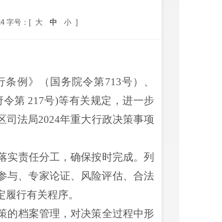
4
字号：[
大
中
小
]
行条例》（国务院令第
713号）
、
府令第 217号)等有关规定，进一步
区
司法局
202
4
年重大行政决策事项
落实责任分工，确保按时完成。列
参与、专家论证、风险评估、合法
定履行有关程序。
策的档案管理，对决策
全过程
中形