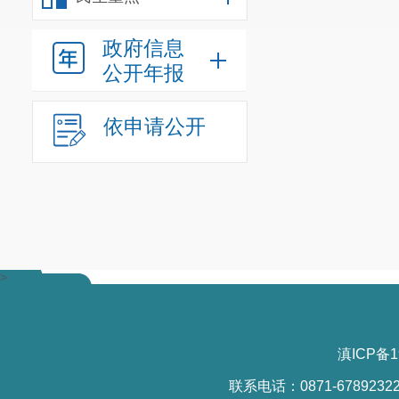
政府信息
公开年报
依申请公开
>
滇ICP备1
联系电话：0871-6789232