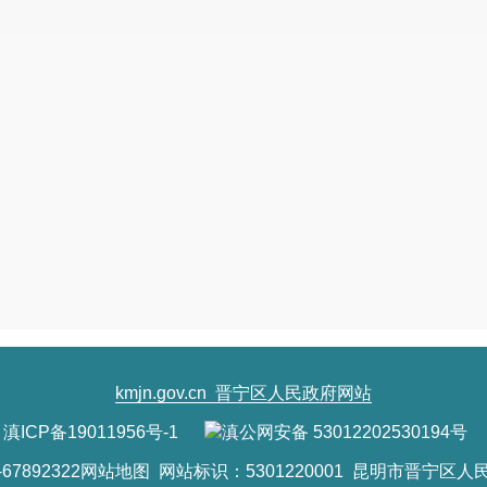
障工作，
资金未到位前，不得开工建设。
严
等。
（四）项目建设必须严格按照国家现行有
程序等相关规定进行。
（五）项目（工程完工）建成后，按规定
理固定资产移交等相关手续。
项目代码
：
2401-530115-04-01-236017
附件
:招标方案审批
昆明市晋
202
4
年
昆明市晋宁区发展和改革局办公室
202
4
年
1
月
1
kmjn.gov.cn
晋宁区人民政府网站
滇ICP备19011956号-1
滇公网安备 53012202530194号
7892322
网站地图
网站标识：5301220001 昆明市晋宁区人