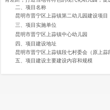
二、项目名称
昆明市晋宁区上蒜镇第二幼儿园建设项目
三、
项目实施单位
昆明市晋宁区上蒜镇中心幼儿园
四、
项目建设地址
昆明市晋宁区上蒜镇段七村委会（原上蒜
五、
项目建设主要建设内容和规模
该项目在占地面积约
6.3亩的原上蒜段七
建筑面积1902.11平方米的老建筑；新建占地面积
米的幼儿园教学用房和门卫室为地上建筑，消
建成后，可开设12个教学班，入学学位360人
六、项目计划总投资及资金来源