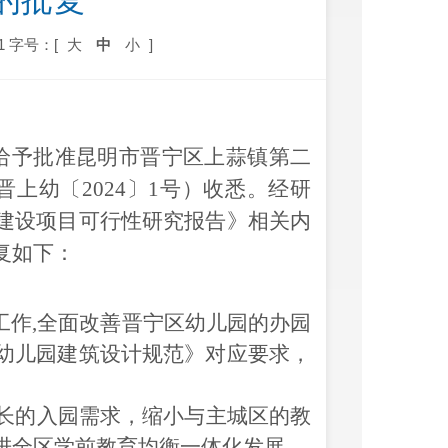
的批复
1
字号：[
大
中
小
]
给予批准昆明市晋宁区上蒜镇第二
晋上幼〔
2024〕1号）
收悉。
经研
建设项目可行性研究报告
》相关内
复如下：
工作,全面改善晋宁区幼儿园的办园
幼儿园建筑设计规范》对应要求，
长的入园需求，缩小与主城区的教
进全区学前教育均衡一体化发展。