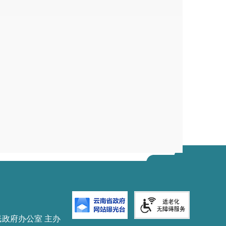
禁拖欠农民工工资、中小企业账款
关法律法规、行业标准、基本建设
及时组织竣工验收和审计等，并办
宁区发展和改革局审核认定（章）
1
月
11
日
1
日印发
民政府办公室 主办