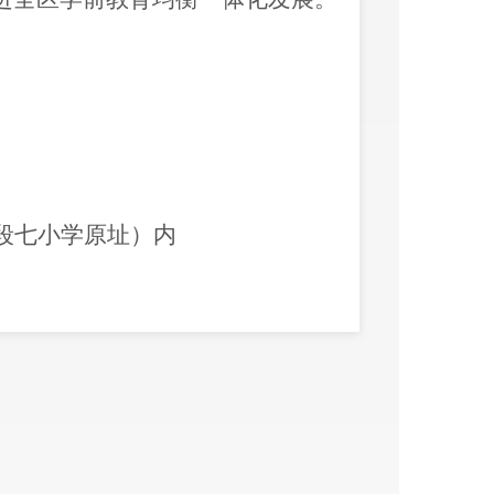
段七小学原址）内
小学原址内，拆除占地面积6.3亩，
6.3亩，建筑总面积4670.83平方
防水池和水泵房为地下一层建筑。
。