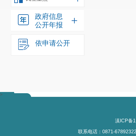
政府信息
公开年报
依申请公开
>
滇ICP备1
联系电话：0871-6789232