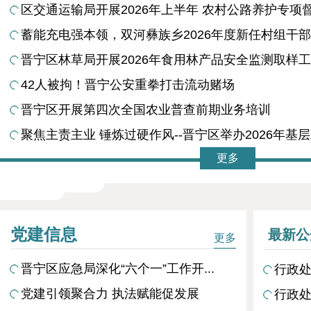
区交通运输局开展2026年上半年 农村公路养护专项
蓄能充电强本领，双河彝族乡2026年度新任村组干部能
晋宁区林草局开展2026年食用林产品安全监测取样
42人被拘！晋宁公安重拳打击流动赌场
晋宁区开展第四次全国农业普查前期业务培训
聚焦主责主业 锤炼过硬作风--晋宁区举办2026年基层工
更多
党建信息
最新公
更多
晋宁区应急局深化“六个一”工作开...
行政处
党建引领聚合力 执法赋能促发展
行政处