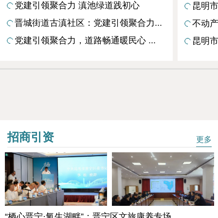
党建引领聚合力 滇池绿道践初心
昆明市
晋城街道古滇社区：党建引领聚合力...
不动产
党建引领聚合力，道路畅通暖民心 ...
昆明市
招商引资
更多
“栖心晋宁·氧生湖畔”：晋宁区文旅康养专场...