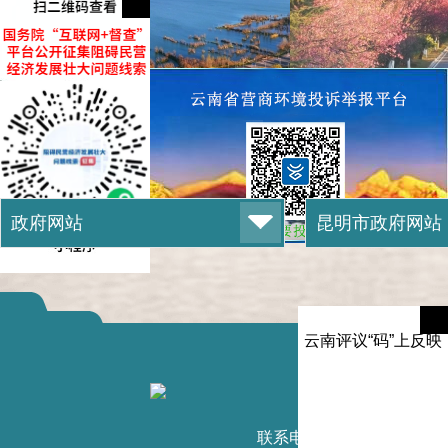
云南评议“码”上反映
滇ICP备1
联系电话：0871-6789232