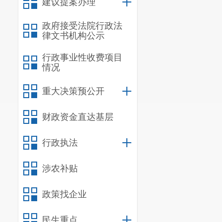
建议提案办理
河双河田坝至
政府接受法院行政法
公里的山洪沟
律文书机构公示
项目计划
行政事业性收费项目
补助及自筹
情况
七、
建设
重大决策预公开
计划开
计划竣
财政资金直达基层
八、
其他
行政执法
（一）请
有关要求，按
涉农补贴
组织实施。
政策找企业
（二）请严
限，不得随意
民生重点