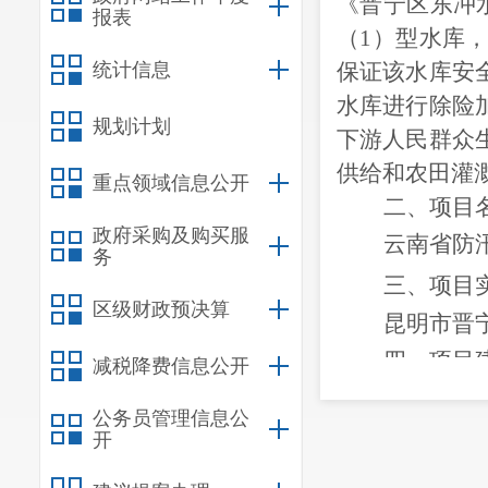
《晋宁区东冲
报表
（1）型水库
统计信息
保证该水库安
水库进行除险
规划计划
下游人民群众
供给和农田灌
重点领域信息公开
二、项目
政府采购及购买服
云南省防
务
三、
项目
区级财政预决算
昆明市晋
四、
项目
减税降费信息公开
昆明市晋
公务员管理信息公
开
五、
项目
该项目主要对