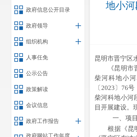
地小河
政府信息公开目录
政府领导
组织机构
人事任免
昆明市晋宁区
《
昆明市
公示公告
柴河科地小河
〔
2023〕76号
政策解读
柴河科地小河
会议信息
目
开展建设。
一、
项
政府工作报告
根据《昆
政府网站工作年度