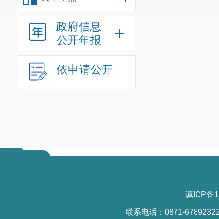
改。
（三）请
政府信息
项目（工程）
公开年报
障工作，
资金
依申请公开
等。
（四）项
程序等相关规
（五）项
理固定资产移
项目代码
：
>
附件
:招
滇ICP备1
联系电话：0871-6789232
昆明市晋宁区