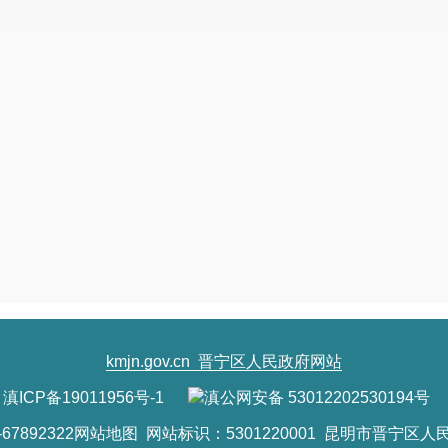
改。
（三）请严格落实项目法人责任制、招投
项目（工程）管理，确保工程质量。严格落实
障工作，
资金未到位前，不得开工建设。
严
等。
（四）项目建设必须严格按照国家现行有
程序等相关规定进行。
（五）项目（工程完工）建成后，按规定
理固定资产移交等相关手续。
项目代码
：
2311-530115-04-01-427661
附件
:招标方案审批
昆明市晋
kmjn.gov.cn
晋宁区人民政府网站
2023年
滇ICP备19011956号-1
滇公网安备 53012202530194号
昆明市晋宁区发展和改革局办公室
2023年
11
月
7892322
网站地图
网站标识：5301220001 昆明市晋宁区人