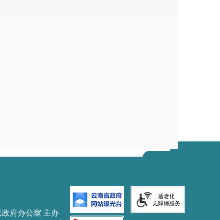
标制、建立责任制和合同制，加强
相关文件精神
,做好项目建设资金保
禁拖欠农民工工资、中小企业账款
关法律法规、行业标准、基本建设
及时组织竣工验收和审计等，并办
宁区发展和改革局审核认定（章）
11
月
9
日
9
日印发
民政府办公室 主办