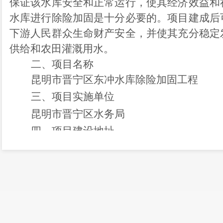
保证该水库安全和正常运行，使其经济效益和
水库进行除险加固是十分必要的。项目建成后
下游人民群众生命财产安全，并使其充分稳定
供给和农田灌溉用水。
二、项目名称
昆明市晋宁区东冲水库除险加固工程
三、
项目实施单位
昆明市晋宁区水务局
四、
项目建设地址
昆明市晋宁区二街镇东冲村
五、
项目建设主要建设内容和规模
对大坝的坝基和结合部进行灌浆；对大坝
新建坝脚排水沟、新建截渗沟、量水堰；新建
理房进行修缮，新建进场防汛道路；对溢洪道