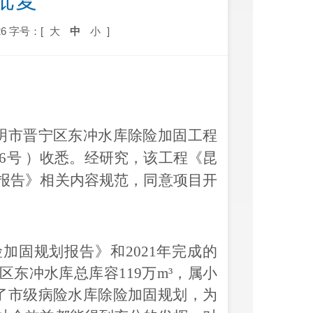
批复
6
字号：[
大
中
小
]
明市晋宁区东冲水库除险加固工程
76号 ）
收悉。
经研究，该
工程
《
昆
报告
》相关内容规范，同意
项目
开
加固规划报告》和2021年完成的
东冲水库总库容119万m³，属小
入了市级病险水库除险加固规划，为