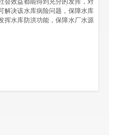
社会效益都能得到充分的发挥，对
可解决该水库病险问题，保障水库
发挥水库防洪功能，保障水厂水源
坝顶找平，坝顶上游新建防浪墙，
大坝水位、位移等观测设施，对管
进行改扩建；对输水隧洞进行加固