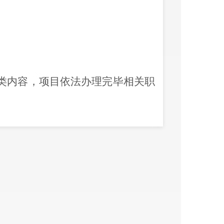
类内容，项目依法办理完毕
相关
职
143107
189509
2023年12月1日
昆明市晋宁区发展