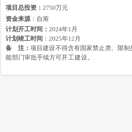
项目总投资：
2750
万元
资金来源
：
自筹
计划开工时间：
2024
年
1月
计划竣工时间
：
2025
年
12月
备
注：
项目建设不得含有国家禁止类、限制
能
部门审批手续方可
开工建设。
备案项目编码：
2
3
530
115
0
项
目
代
码
：
2312-530115-04-01-
和改革局办公室
20
23
年
12
月
1
日印发