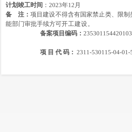
计划竣工时间
：
2023
年
12月
备
注：
项目建设不得含有国家禁止类、限制
能
部门审批手续方可
开工建设。
备案项目编码：
2
3
530
115
4
项
目
代
码
：
2311-530115-04-01-
和改革局办公室
20
23
年
11
月
22
日印发