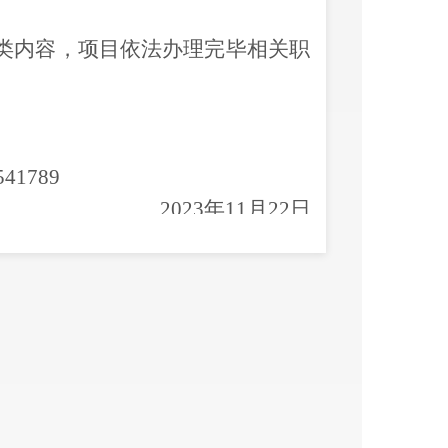
类内容，项目依法办理完毕
相关
职
420103
541789
2023年11月22日
昆明市晋宁区发展