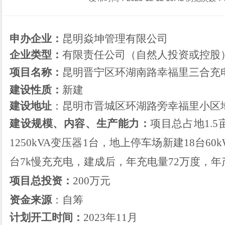
申办企业：
昆明焱坤管理有限公司
企业类型：
有限责任公司（自然人投资或控股
项目名称：
昆明晋宁区环湖南路幸福里三合充
建设性质：
新建
建设地址
：昆明市晋城区环湖路旁幸福里小区
建设
规模、
内容
、
生产能力：
项目总占地
1.
1250kVA变压器1台，地上停车场新建18台6
台7k慢充充电，建成后，年充电量72万度，年
项目总投资：
200
万元
资金来源
：
自筹
计划开工时间：
2023
年
11月