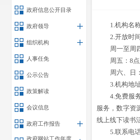
政府信息公开目录
1.
机构名
政府领导
2.
开放时
组织机构
周一至周
人事任免
周五：
8
周六、日
公示公告
3.机构
政策解读
4.免费
会议信息
服务，数字资
线上线下读书
政府工作报告
5.联系电话：
政府网站工作年度