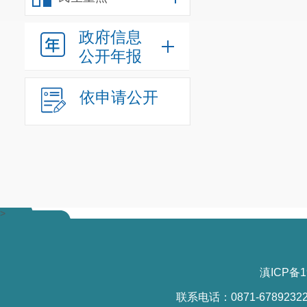
政府信息
公开年报
依申请公开
>
滇ICP备1
联系电话：0871-6789232