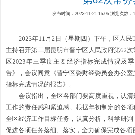
第62次常务
发布时间：2023-11-21 15:05
浏览次数：1
2023
年
11
月
2
日（星期
四
）下午，区人民
主持召开第二届昆明市晋宁区人民政府第
62
次
区
2023
年三季度主要经济指标
完成情况及季
告
》
，
会议同意《晋宁区委财经委员会办公室
指标完成情况的报告》。
会议指出，
全区
各部门要高度重视，认清
工作的责任感和紧迫感
。根据年初制定的各项
全区
经济工作目标任务，认真分析，科学研判
促进各项任务落细、落实
，全力确保完成各项