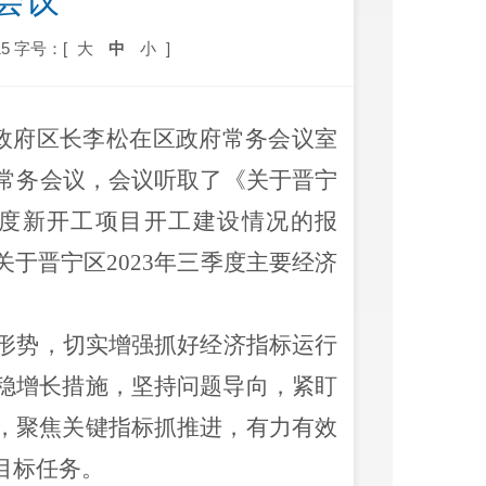
会议
5
字号：[
大
中
小
]
政府区长李松在区政府常务会议室
常务会议，会议
听取了
《关于晋宁
度新开工项目开工建设情况的报
关于晋宁区
2023
年三季度主要经济
形势，切实增强抓好经济指标运行
稳增长措施
，坚持问题导向，
紧盯
，聚焦关键指标抓推进，有力有效
目标任务。