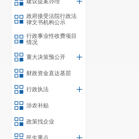
资先进企业”
建议提案办理
晋宁区有特殊
政府接受法院行政法
（三）限
律文书机构公示
宁区有贡献的
行政事业性收费项目
（四）上年
情况
（五）当年
重大决策预公开
（六）上
业。
财政资金直达基层
对达到上述
行政执法
宁区“惠商绿
住证），享受
1
涉农补贴
二、优惠
在晋宁区惠
政策找企业
（一）人
民生重点