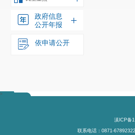
窗口申请办理
（二）子
政府信息
招生入学政策
公开年报
（三）在
的待遇。
依申请公开
（四）持卡
优先就医的待
（五）享
遇。
三、保障
>
（一）成
府办公室联系
会、产业园区
滇ICP备1
务局、市公安
联系电话：0871-6789232