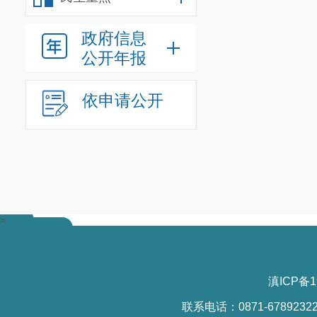
政府信息
公开年报
依申请公开
活动中，
心的祝贺！向
>
区安企幼儿园
己家庭的阅读
滇ICP备1
馆、晋宁区安
联系电话：0871-6789232
宁区图书馆授予