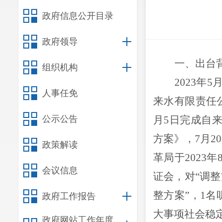
政府信息公开目录
政府领导
一、出台
组织机构
2023
人事任免
来水有限责任
公示公告
月5日完成自
方案》，7月2
政策解读
革局于2023
年
会议信息
证会
，
对
“调整
整方案
”，1名
政府工作报告
大事项社会稳定
政府网站工作年度