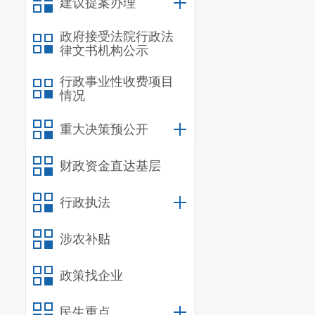
建议提案办理
7.《中
政府接受法院行政法
机制改革的实施
律文书机构公示
三、价格
行政事业性收费项目
情况
晋宁区
作
续发展的瓶颈
重大决策预公开
金
6.2亿，
企业
财政资金直达基层
需要，加大供
行政执法
水务”建设等
补供水合理成
涉农补贴
资源保护和供
政策找企业
降低损耗，提
民生重点