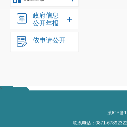
四、主要
拟调整的
政府信息
公司管网覆盖
公开年报
1. 居民
依申请公开
费
0.90
元
/
m³）
元/m³调整为2.6
2. 非居
费
1.
2
0元/
m³
）
元/m³调整为4.3
>
3. 特种
费
1.
2
0元/
m³
）
滇ICP备1
元
/
m³
。
联系电话：0871-6789232