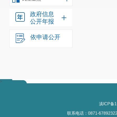
政府信息
公开年报
依申请公开
>
滇ICP备1
联系电话：0871-6789232