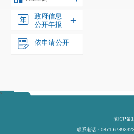
政府信息
公开年报
依申请公开
>
滇ICP备1
联系电话：0871-6789232