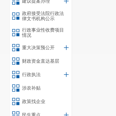
建议提案办理
动项目、打造
政府接受法院行政法
坚持融合
律文书机构公示
入推进体育产
行政事业性收费项目
化体育产业与
“
情况
坚持营造
重大决策预公开
育
、
鼓励体育
财政资金直达基层
资健康的消费
三、主要
行政执法
到
2025
年
涉农补贴
体育产业体系
政策找企业
高，
努力实现
产业规模
民生重点