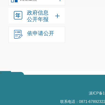
5000
人，带动
政府信息
场地面积达到
2
公开年报
有力增长点。
产业布局
依申请公开
产业总体布局
育类高校、打
改造
1
批乡村体
产业特色
>
平稳步提升，
的优势和核心
滇ICP备1
产业环境
联系电话：0871-6789232
队伍建设和人