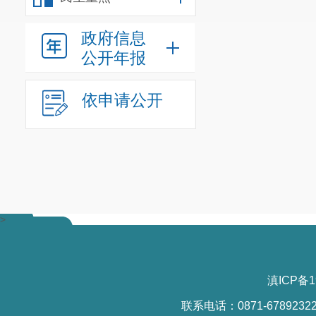
应急预案，并于
政府信息
依据《中
公开年报
时改正，没有
依申请公开
改正的，可以
形】违法行为
市生态环境行
项：“有下列
风险评估、环
>
应急装备和物
的，经责令改
滇ICP备1
下决定：
联系电话：0871-6789232