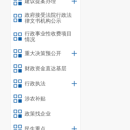
建议提案办理
条：“企业事
政府接受法院行政法
律文书机构公示
正，可以处一
评估工作，确
行政事业性收费项目
情况
建立隐患排查
重大决策预公开
（四）未按规
规定储备必要
财政资金直达基层
息的。”的规定
行政执法
二、不予
涉农补贴
我局于
2
政策找企业
定书》（昆生环
年5月23日
民生重点