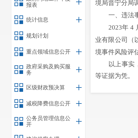
境局晋宁分局
报表
一、违法
统计信息
2023年
规划计划
业有限公司
（
境事件风险评
重点领域信息公开
以上事实
政府采购及购买服
务
等证据为凭。
你公司上
区级财政预决算
单位应当按照
减税降费信息公开
环境事件风险
公务员管理信息公
境安全隐患；
开
应急能力保障