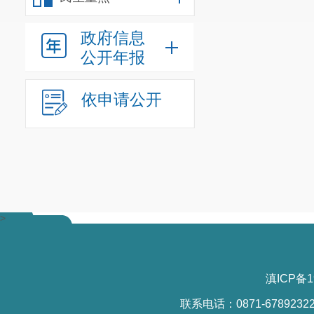
政府信息
公开年报
依申请公开
>
滇ICP备1
联系电话：0871-6789232