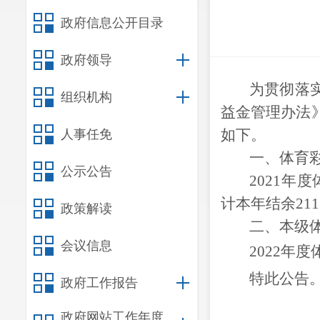
政府信息公开目录
政府领导
为贯彻落
组织机构
益金管理办法
如下。
人事任免
一、体育
公示公告
20
21
年度
计本年结
余
211
政策解读
二、本级
会议信息
202
2
年度
特此公告
政府工作报告
政府网站工作年度