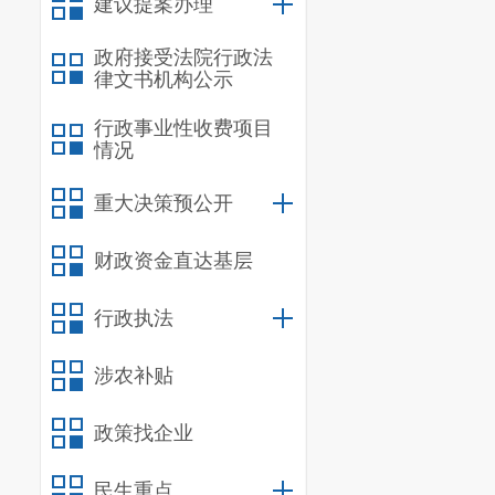
建议提案办理
环境三年攻坚
要求，结合晋
政府接受法院行政法
律文书机构公示
一、总体
行政事业性收费项目
以习近平
情况
习近平总书记
重大决策预公开
和技术赋能，
培育和激发市
财政资金直达基层
协同化推进、
行政执法
范监管、强化
涉农补贴
政务、市场、
进，在全市率
政策找企业
响
“
晋宁效率、
民生重点