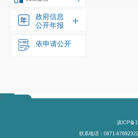
感、幸福感、
政府信息
力争通过
公开年报
质量发展提供
2022
年，
依申请公开
商环境指标体
全区一盘棋、
助力昆明市在
力、缴纳税费
>
省级营商环境
2023
年，
环境、招商引
滇ICP备1
用水用气、执
联系电话：0871-6789232