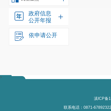
（三）营
第四条
营
政府信息
（一）
常
公开年报
提升营商环境
导小组办公室
依申请公开
（二）情
结监督工作中
发现重大问题
（三）定
开一次义务监
>
或重大情况随
（四）问
务监督员反映
滇ICP备1
决情况。
联系电话：0871-6789232