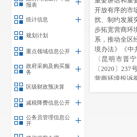
重要讲话和重
报表
开放有序的市
扰、制约发展
统计信息
步拓宽营商环
规划计划
系，推动全区
境办法》《中
重点领域信息公开
〈昆明市晋宁
政府采购及购买服
〔
2020
〕
237
务
营商环境投诉
区级财政预决算
晋宁区营商环
第二条
营
减税降费信息公开
（一）有
（二）具
公务员管理信息公
开
言表达能力，