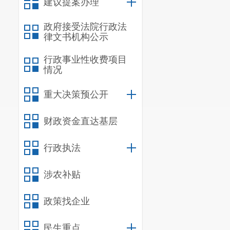
客观公正、准
建议提案办理
（三）愿
政府接受法院行政法
监督工作；
律文书机构公示
（四）关
行政事业性收费项目
质；
情况
（五）受
重大决策预公开
其他不适宜担
第三条
营
财政资金直达基层
（一）晋
局、区工商联
行政执法
的人大代表、
涉农补贴
体工作者，特
（二）由
政策找企业
社会公布监督
民生重点