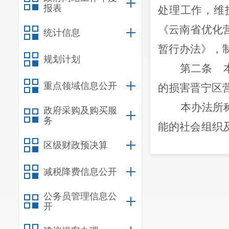
报表
处理工作，维
《云南省优化
统计信息
暂行
办法
》
，
规划计划
第二条 
重点领域信息公开
的损害晋宁区
本办法所
政府采购及购买服
务
能的社会组织
区级财政预决算
益受到损害，
第三条
减税降费信息公开
公开、及时、
公务员管理信息公
第四条
开
营商环境投诉