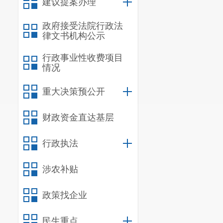
建议提案办理
自职责范围内
政府接受法院行政法
律文书机构公示
行政事业性收费项目
第
五
条
情况
（一）受
重大决策预公开
应当及时受理
财政资金直达基层
1.贯彻
政府制定出台
行政执法
2.“放
涉农补贴
3.对符
政策找企业
理，或者不按
4.不按
民生重点