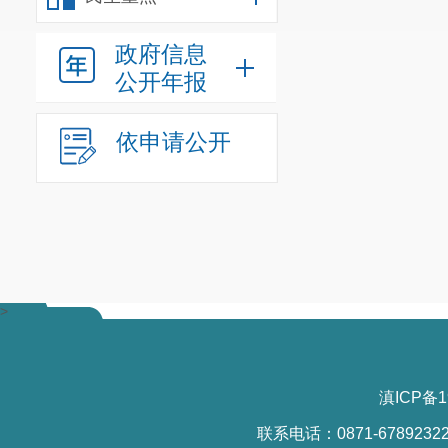
5.不履
政府信息
6.不履
公开年报
或损失的；
依申请公开
7.利用职
8.其他
（二）不
1.匿名投
2.没有
>
3.属于
4.涉及
滇ICP备1
5.其他不
联系电话：0871-6789232
第六条