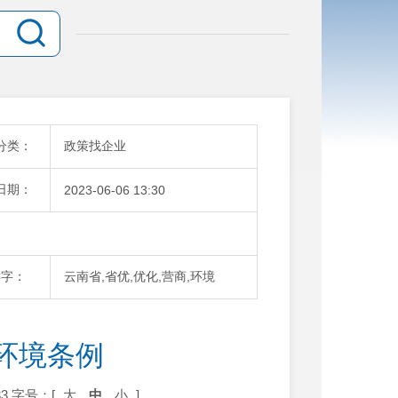
分类：
政策找企业
日期：
2023-06-06 13:30
键字：
云南省,省优,优化,营商,环境
环境条例
3
字号：[
大
中
小
]