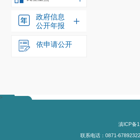
政府信息
公开年报
依申请公开
>
滇ICP备1
联系电话：0871-6789232