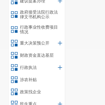
建议提案办理
级各部门）
政府接受法院行政法
律文书机构公示
（二）加
项债券、一般
行政事业性收费项目
情况
扩大支持范围
重大决策预公开
设。
（牵头单
（三）加
财政资金直达基层
业融资，充分
行政执法
行融资，引导
低贷款利率，
涉农补贴
贷、断贷、压
政策找企业
二、加快
民生重点