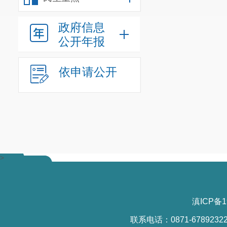
（四）加
1.
支持光
政府信息
公开年报
房企业培育发
房租金
优惠，
依申请公开
局、
区工业和
2.
加大企
际达
500-5000
0.5%
给予产业
产值达
1
亿元及
>
元奖补。
对年
给予一次性
5
万
滇ICP备1
元奖补。
鼓励
联系电话：0871-6789232