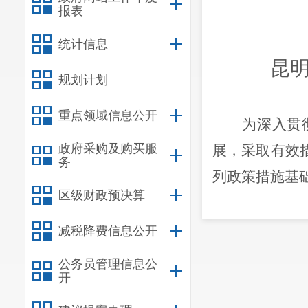
报表
统计信息
昆明市晋
规划计划
重点领域信息公开
为深入贯
政府采购及购买服
展，采取有效
务
列政策措施基
区级财政预决算
一、贯彻
（一）落
减税降费信息公开
年
8
个方面
32
条
公务员管理信息公
开
疫情防控、积
育壮大市场主