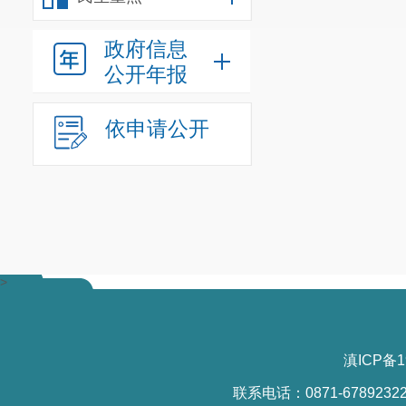
除提高补贴额
（1）一般补
政府信息
（2）挤奶机械
公开年报
（3）100
催芽程控设备、畜
依申请公开
（4）200马
（5）大型甘蔗
（6）成套设施
7、 农机购
资金可以结转下年
>
8、 咨询和
众，购机者可直接
购机者通过自
滇ICP备1
照）、社会保障卡
联系电话：0871-6789232
中心办理。受理部