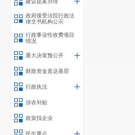
建议提案办理
区享受农机购置补
3、 实施重
政府接受法院行政法
律文书机构公示
（2）探索开展建
结构、智能养殖（
行政事业性收费项目
情况
高端智能自主创新
业生产数据安全；
重大决策预公开
等农作物种收环节
内保有量明显过多
财政资金直达基层
4、 补贴范围
案》附件1）。
行政执法
5、 补贴对
涉农补贴
济组织、农民专业
6、 补贴标
政策找企业
定，测算比例不超
准，到2023年将
民生重点