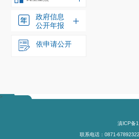
政府信息
公开年报
依申请公开
>
滇ICP备1
联系电话：0871-6789232