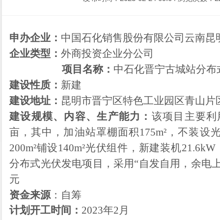
申办企业：
中国石化销售股份有限公司云南昆
企业类型：
外商投资企业分公司
项目名称：
中石化晋宁古城站分布
建设性质：
新建
建设地址：
昆明市晋宁区特色工业园区青山片
建设
规模、
内容
、
生产能力：
该项目主要利
亩，其中，加油站罩棚面积175m²，不装
200m²铺设140m²光伏组件，新建装机21.6k
分布式光伏发电项目，采用“自发自用，余电上
元
资金来源
：自筹
计划开工时间：
2023
年
2
月