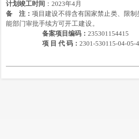
计划竣工时间
：
2023
年
4月
备
注：
项目建设不得含有国家禁止类、限制
能
部门审批手续方可
开工建设。
备案项目编码：
2
3
530
1154415
项
目
代
码
：
2301-530115-04-05-
展和改革局办公室
20
23
年
1
月
17
日印发