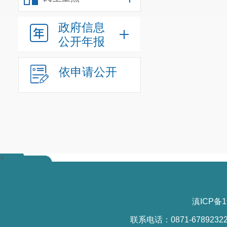
政府信息
公开年报
依申请公开
>
滇ICP备1
联系电话：0871-6789232