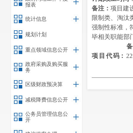
报表
备注：
项目建
限制类
、淘汰
统计信息
强制性标准，
规划计划
毕
相关
职能
部
备
重点领域信息公开
项
目
代
码
：
22
政府采购及购买服
务
26
日印发
区级财政预决算
减税降费信息公开
公务员管理信息公
开