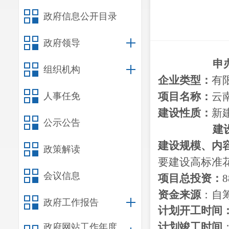
政府信息公开目录
政府领导
申
组织机构
企业类型：
有
项目名称：
云
人事任免
建设性质：
新
公示公告
建
建设
规模、
内
政策解读
要建设高标准
会议信息
项目总投资：
8
资金来源
：
自
政府工作报告
计划开工时间
计划竣工时间
政府网站工作年度