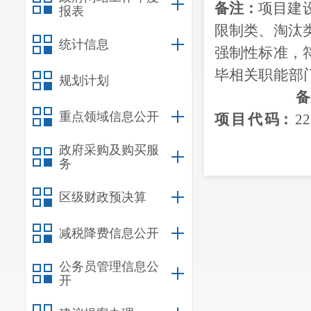
备注：
项目建
报表
限制类
、淘汰
统计信息
强制性标准，
毕
相关
职能
部
规划计划
备
重点领域信息公开
项
目
代
码
：
22
政府采购及购买服
务
9
日印发
区级财政预决算
减税降费信息公开
公务员管理信息公
开