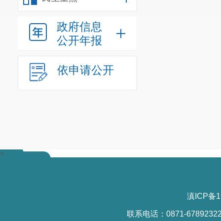
政府信息
公开年报
依申请公开
>
滇ICP备1
联系电话：0871-6789232