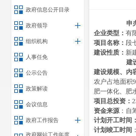
政府信息公开目录
申
政府领导
企业类型：
有
组织机构
项目名称：
段
建设性质：
新
人事任免
建
建设
规模、
内
公示公告
农户占地面积
政策解读
肥一体化、肥
项目总投资：
2
会议信息
资金来源
：
自
计划开工时间
政府工作报告
计划竣工时间
政府网站工作年度