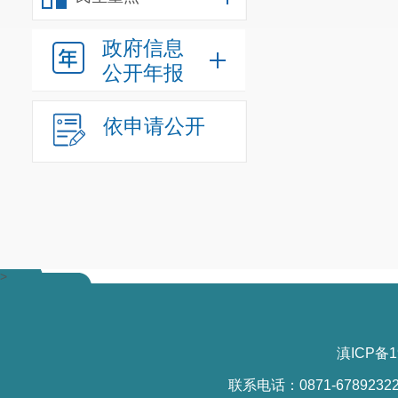
政府信息
公开年报
依申请公开
>
滇ICP备1
联系电话：0871-6789232