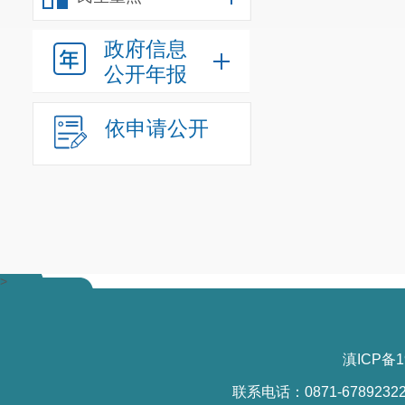
政府信息
公开年报
依申请公开
>
滇ICP备1
联系电话：0871-6789232