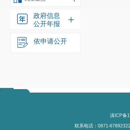
政府信息
公开年报
依申请公开
>
滇ICP备1
联系电话：0871-6789232