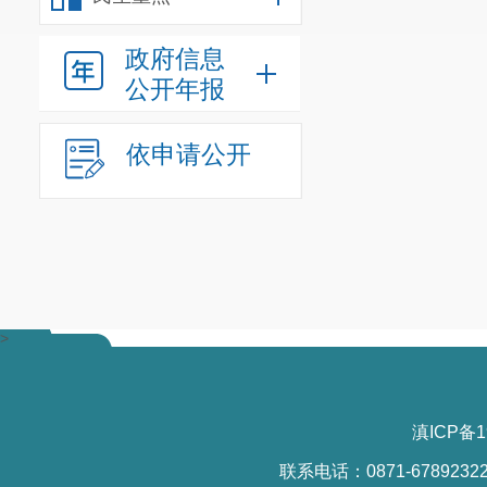
政府信息
公开年报
依申请公开
>
滇ICP备1
联系电话：0871-6789232