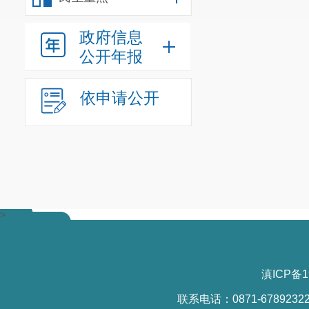
政府信息
公开年报
依申请公开
>
滇ICP备1
联系电话：0871-6789232