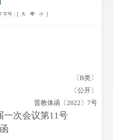
函
7
字号：[
大
中
小
]
〔
B
类
〕
〔公开〕
晋教体
函〔
2022
〕
7
号
届
一
次会议第
11
号
函