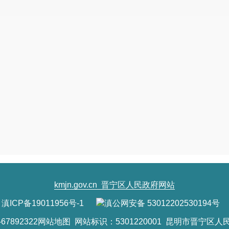
以上答复，如有不妥，请
批评指正。
昆明市晋宁区
2022
年
6
月
21
日
（联系人及电话：
孙伟
,0871-67892240,1
kmjn.gov.cn
晋宁区人民政府网站
滇ICP备19011956号-1
滇公网安备 53012202530194号
7892322
网站地图
网站标识：5301220001 昆明市晋宁区人