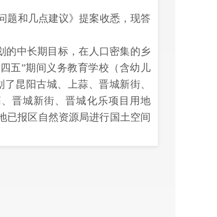
问题和几点建议
》提案收悉，现答
划的中长期目标，在人口密集的乡
十四五”期间义务教育学校（含幼儿
已规划了昆阳古城、上蒜、晋城新街、
蒜、晋城新街、晋城化乐
项目用地
地已报区自然资源局进行国土空间
续推进项目实施。
54所，其中市、区级普惠性幼儿园
儿园也一定程度缓解了城区、乡镇入
相应提高待遇，购买社会保险；通
学前教育教师资格证的教师调配到