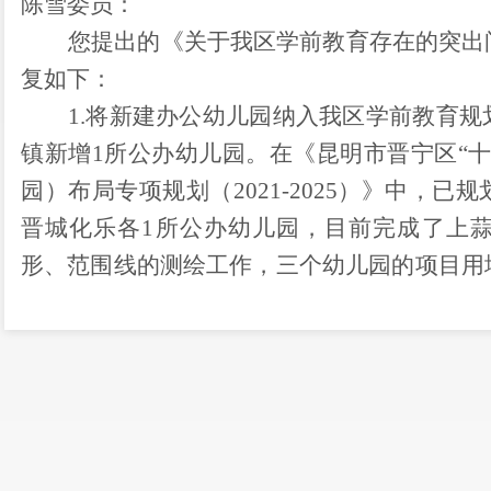
陈雪
委员：
您提出的《
关于我区学前教育存在的突出
复如下
：
1.
将新建办公幼儿园纳入我区学前教育规
镇新增
1所公办幼儿园。在《昆明市晋宁区“
园）布局专项规划（2021-2025）》中，
晋城化乐各1所公办幼儿园，目前
完成了
上
形、范围线的测绘工作，三个幼儿园的项目用
规划复核，待晋宁区国土空间规划完成后，继
目前全区办公幼儿园
9所，民办幼儿园有
有45所，占民办园的83.3%，普惠性民办幼
园难的难题。
2.
通过政府购买服务补充编外幼儿教师，
过交流轮岗，把其他学段学前教育专业或持有