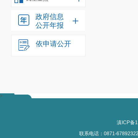
的学生给予免
政府信息
宫、课外兴趣
公开年报
育类、科创类
特长，促进学
依申请公开
服务为主，同
库，积极组织
的课后服务活
（四）加
>
根据文件
办学校经费自
滇ICP备1
服务专项补助
联系电话：0871-6789232
教育体育局、