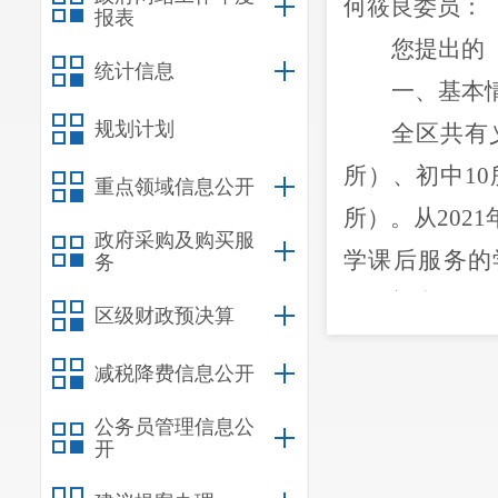
何筱良
委员：
报表
您提出的
统计信息
一、基本
规划计划
全区共有
所）、初中
10
重点领域信息公开
所）。
从
202
政府采购及购买服
学课后服务的
务
人，初中777
区级财政预决算
人），学校、学
减税降费信息公开
二、提案
公务员管理信息公
（一）
“
开
认真
贯彻