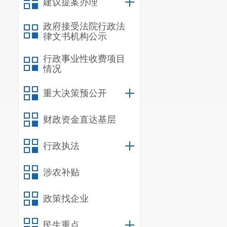
建议提案办理
外培训负担的
务工作的通知
政府接受法院行政法
律文书机构公示
一案”，提前
行政事业性收费项目
期开学后
，
实
情况
（二）按
重大决策预公开
按照
“政
财政资金直达基层
后服务由学校
汲取学校的办
行政执法
学校课后服务
涉农补贴
（三）组
政策找企业
课后服务
学生自由安排
民生重点