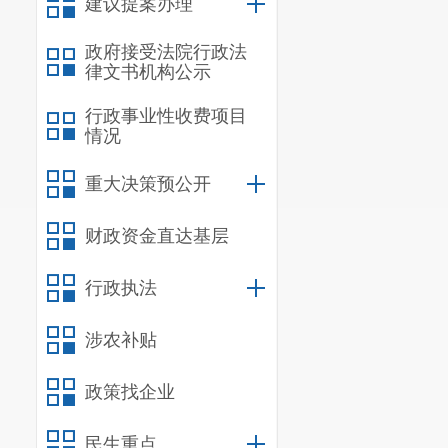
建议提案办理
2.疑似
视
定
仪器不能或
政府接受法院行政法
律文书机构公示
17:00，
到医院
3.疑似
行政事业性收费项目
情况
进行评定，评
感谢您对
重大决策预公开
以上答复
财政资金直达基层
行政执法
涉农补贴
政策找企业
民生重点