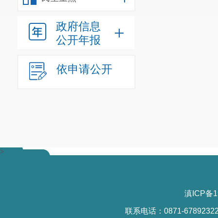
政府信息
公开年报
依申请公开
>
滇ICP备1
联系电话：0871-6789232