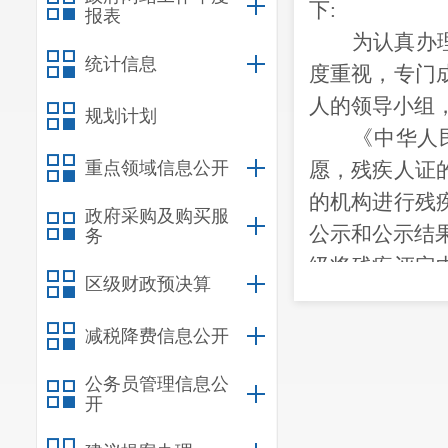
下
:
报表
为认真办
统计信息
度重视，专门
人的领导小组
规划计划
《中华人
重点领域信息公开
愿，残疾人证
的机构进行残
政府采购及购买服
公示和公示结
务
级将残疾评定
区级财政预决算
神、智力必须
经与卫健
减税降费信息公开
1.疑似
肢
公务员管理信息公
种方式评定。
开
录制视频资料