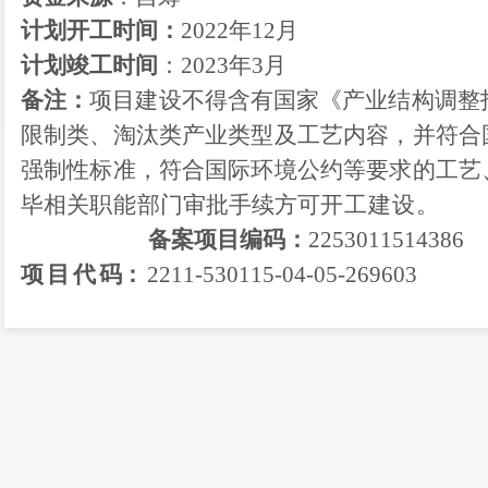
计划开工时间：
2022
年
12
月
计划竣工时间
：
2023
年
3月
备注：
项目建设不得含有国家
《产业结构调整
限制类
、淘汰类
产业类型及工艺
内容
，
并
符合
强制性标准，符合国际环境公约等要求的工艺
毕
相关
职能
部门审批手续方可
开工建设。
备案项目编码：
2
2
530
11514386
项
目
代
码
：
2211-530115-04-05-269603
昆明市晋宁
28
日印发