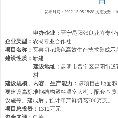
目
发布时间：2022-12-05 15:38
浏览次数：1
申办企业：
晋宁昆阳张良花卉专业
企业类型：
农民专业合作社
项目名称：
瓦窑切花绿色高效生产技术集成示
建设性质：
新
建
建设地址：
昆明市晋宁区昆阳街道
村
建设
规模、
内容
、
生产能力：
该项目占地面积
要建设高标准钢结构塑料温室大棚，配套基质
设施等。建成后
，
预计年产
鲜切
花
700万支。
项目总投资：
1312
万元
资金来源
：
自筹