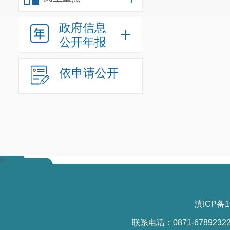
政府信息
公开年报
依申请公开
>
滇ICP备1
联系电话：0871-6789232