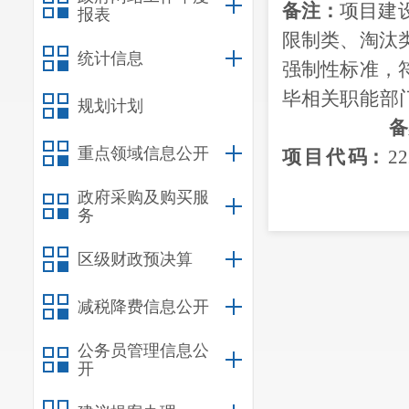
备注：
项目建
报表
限制类
、淘汰
统计信息
强制性标准，
毕
相关
职能
部
规划计划
备
重点领域信息公开
项
目
代
码
：
22
政府采购及购买服
务
17
日印发
区级财政预决算
减税降费信息公开
公务员管理信息公
开