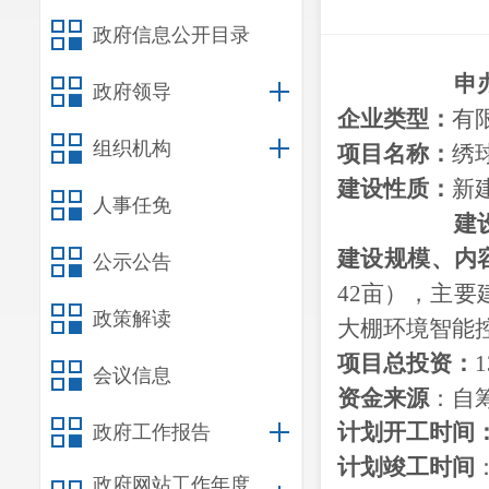
政府信息公开目录
申
政府领导
企业类型：
有
组织机构
项目名称：
绣
建设性质：
新
人事任免
建
建设
规模、
内
公示公告
42亩），主
政策解读
大棚环境智能控
项目总投资：
1
会议信息
资金来源
：
自
计划开工时间
政府工作报告
计划竣工时间
政府网站工作年度