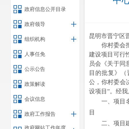
中
政府信息公开目录
政府领导
昆明市晋宁区
组织机构
你
村委会
建设项目可行
人事任免
员会《关于同
公示公告
目的批复》（
公
，你村委会
政策解读
设项目”
。
经我
会议信息
一、项目
目
政府工作报告
二、项目
政府网站工作年度