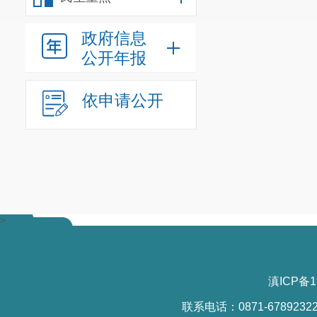
政府信息
公开年报
依申请公开
>
滇ICP备1
联系电话：0871-6789232