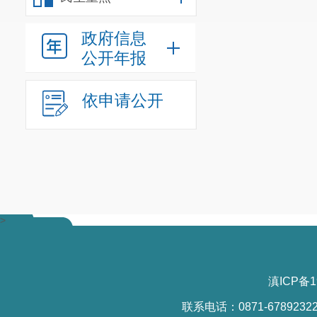
政府信息
公开年报
依申请公开
>
滇ICP备1
联系电话：0871-6789232