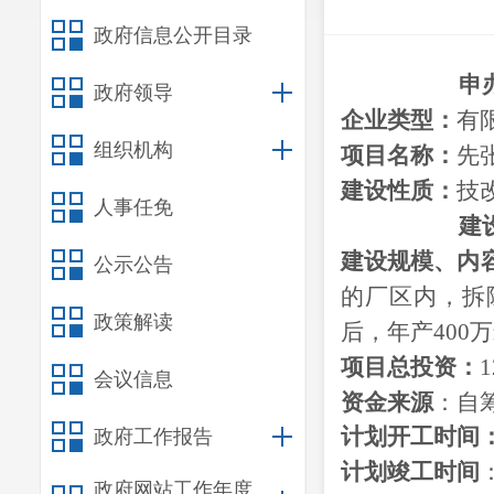
政府信息公开目录
申
政府领导
企业类型：
有
组织机构
项目名称：
先
建设性质：
技
人事任免
建
建设
规模、
内
公示公告
的厂区内，拆除
政策解读
后，年产400
项目总投资：
1
会议信息
资金来源
：
自
计划开工时间
政府工作报告
计划竣工时间
政府网站工作年度