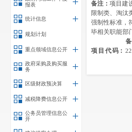
备注：
项目建
报表
限制类
、淘汰
统计信息
强制性标准，
毕
相关
职能
部
规划计划
备
重点领域信息公开
项
目
代
码
：
22
政府采购及购买服
务
7
日印发
区级财政预决算
减税降费信息公开
公务员管理信息公
开