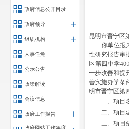
政府信息公开目录
政府领导
昆明市晋宁区
组织机构
你
单位
报
性研究报告审
人事任免
区第四中学40
公示公告
一步改善和提
善实施办学条
政策解读
明市晋宁区第四
会议信息
一、项目
二、项目
政府工作报告
三、项目
政府网站工作年度