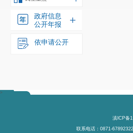
政府信息
公开年报
依申请公开
>
滇ICP备1
联系电话：0871-6789232