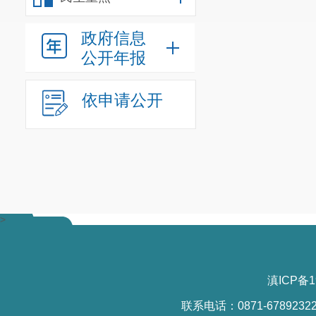
影响评价制度
如下责令改正
政府信息
1.
责令立
公开年报
2.
罚款人
依申请公开
以上罚款
法》和《罚款
日起
15
日内，
纳罚款后，应
罚款数额的
3%
>
你
公司
如
民政府申请行
路运输法院提
滇ICP备1
定的执行。
联系电话：0871-6789232