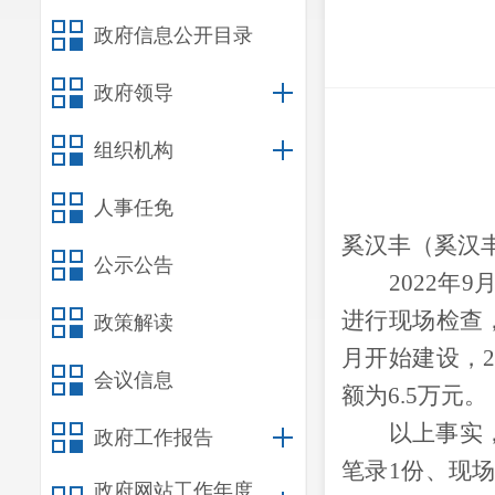
政府信息公开目录
政府领导
组织机构
人事任免
奚汉丰
（
奚汉
公示公告
2022
年
9
进行现场检查
政策解读
月开始建设，
会议信息
额为
6.5
万元。
以上事实
政府工作报告
笔录
1
份、现
政府网站工作年度