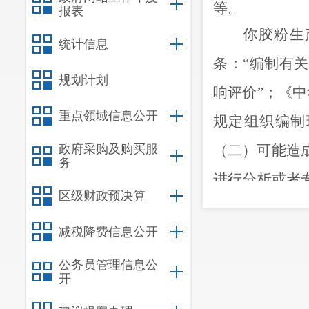
等。
报表
你胶粉生
统计信息
条：
“
编制有关
规划计划
响评价
”
；《中
重点领域信息公开
规定组织编制
政府采购及购买服
（二）可能造
务
进行分析或者
区级财政预决算
审批部门审查
减税降费信息公开
民共和国环境
公务员管理信息公
经审批部门审
开
我局于
20