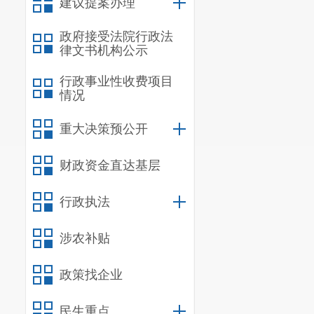
建议提案办理
字〔
202
2
〕
36
政府接受法院行政法
罚，并明确告
律文书机构公示
向我局提出陈
行政事业性收费项目
情况
利。
重大决策预公开
依据《中
依法报批建设
财政资金直达基层
重新报批或者
以上生态环境
行政执法
投资额百分之
涉农补贴
接负责的主管
环境行政处罚
政策找企业
个性裁量基准
民生重点