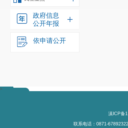
政府信息
公开年报
依申请公开
>
滇ICP备1
联系电话：0871-6789232