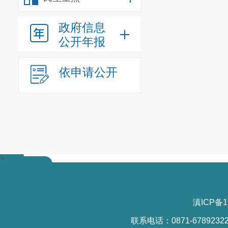
政府信息
公开年报
依申请公开
>
滇ICP备1
联系电话：0871-6789232