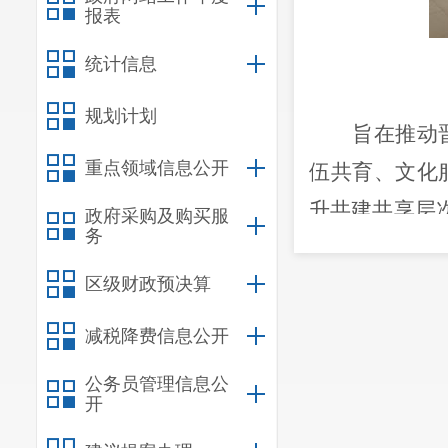
报表
统计信息
规划计划
旨在
推动
重点领域信息公开
伍共育、文化
升
共建共享
层
政府采购及购买服
务
享合作早日推
区级财政预决算
本次交流
议的建立事项
减税降费信息公开
晋宁区文化和
公务员管理信息公
议，
确保
军地
开
共建共享新篇