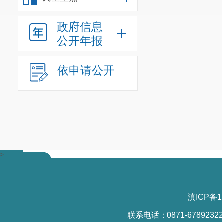
政府信息
公开年报
依申请公开
>
滇ICP备1
联系电话：0871-6789232