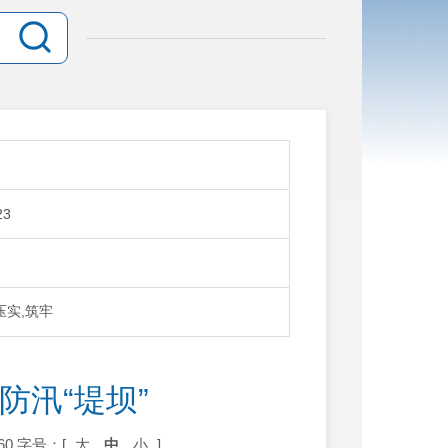
23
压实,筑牢
防汛“堤坝”
60
字号：[
大
中
小
]