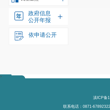
政府信息
之后，
副
公开年报
赛活动工作方
着，
区图书馆
依申请公开
馆长
要求
全体
馆业务理论学
通过这次
的重要性，从
兵
”
。
>
滇ICP备1
联系电话：0871-6789232