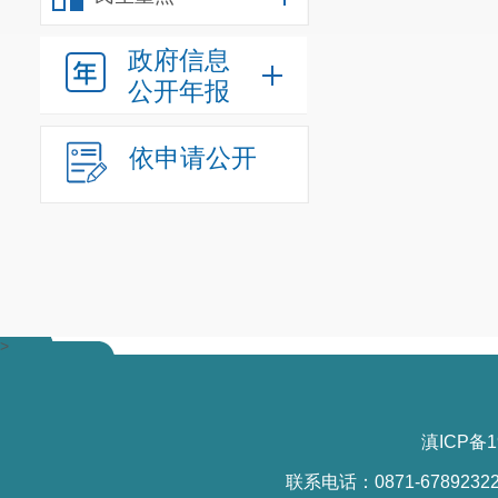
政府信息
会上，各
公开年报
开展了交流研
依申请公开
果统一”的
目
想再碰撞，为
研讨结束
年“花之晋宁
工作的重要性
>
观能动性；要
续性的点面性
滇ICP备1
工作重点推进
联系电话：0871-6789232
济，强化晋宁