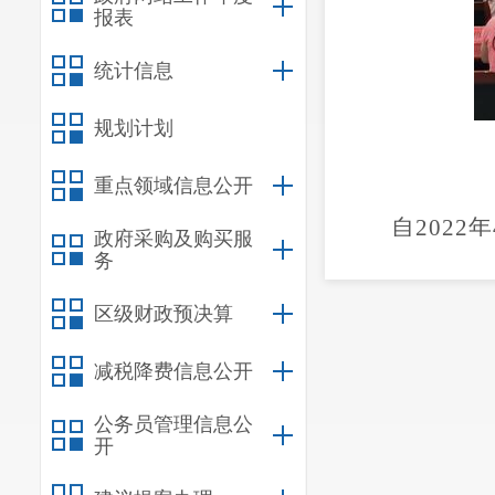
报表
统计信息
规划计划
重点领域信息公开
自
202
政府采购及购买服
务
晋宁“花旅融
题、月月有活
区级财政预决算
次向全区各
减税降费信息公开
稿）》，方案
公务员管理信息公
代，都市后花
开
活动，整个活